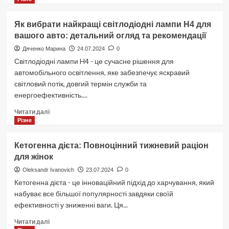
Як
досягти
Як вибрати найкращі світлодіодні лампи H4 для
максимального
вашого авто: детальний огляд та рекомендації
задоволення
для
Дяченко Марина
24.07.2024
0
чоловіка:
Світлодіодні лампи H4 - це сучасне рішення для
повний
автомобільного освітлення, яке забезпечує яскравий
гайд
світловий потік, довгий термін служби та
енергоефективність....
Докладніше
Читати далі
про
Різне
Як
вибрати
Кетогенна дієта: Повноцінний тижневий раціон
найкращі
для жінок
світлодіодні
лампи
Oleksandr Ivanovich
23.07.2024
0
H4
Кетогенна дієта - це інноваційний підхід до харчування, який
для
набуває все більшої популярності завдяки своїй
вашого
ефективності у зниженні ваги. Ця...
авто:
детальний
Докладніше
Читати далі
огляд