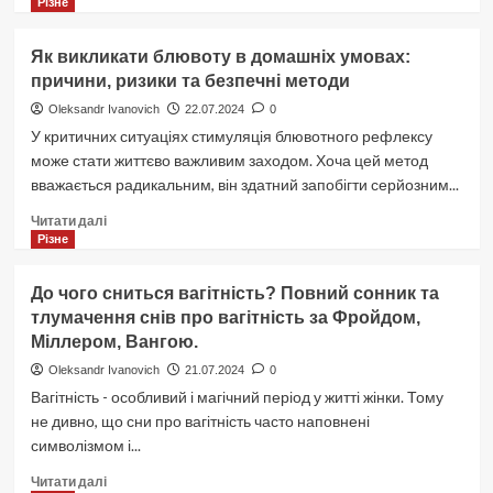
про
Різне
та
Кетогенна
рекомендації
дієта:
Як викликати блювоту в домашніх умовах:
Повноцінний
причини, ризики та безпечні методи
тижневий
раціон
Oleksandr Ivanovich
22.07.2024
0
для
У критичних ситуаціях стимуляція блювотного рефлексу
жінок
може стати життєво важливим заходом. Хоча цей метод
вважається радикальним, він здатний запобігти серйозним...
Докладніше
Читати далі
про
Різне
Як
викликати
До чого сниться вагітність? Повний сонник та
блювоту
тлумачення снів про вагітність за Фройдом,
в
Міллером, Вангою.
домашніх
умовах:
Oleksandr Ivanovich
21.07.2024
0
причини,
Вагітність - особливий і магічний період у житті жінки. Тому
ризики
не дивно, що сни про вагітність часто наповнені
та
символізмом і...
безпечні
методи
Докладніше
Читати далі