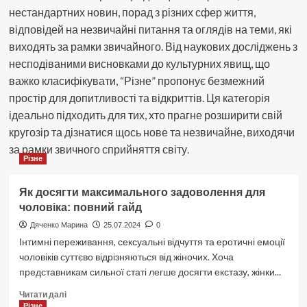
нестандартних новин, порад з різних сфер життя,
відповідей на незвичайні питання та оглядів на теми, які
виходять за рамки звичайного. Від наукових досліджень з
несподіваними висновками до культурних явищ, що
важко класифікувати, “Різне” пропонує безмежний
простір для допитливості та відкриттів. Ця категорія
ідеально підходить для тих, хто прагне розширити свій
кругозір та дізнатися щось нове та незвичайне, виходячи
за рамки звичного сприйняття світу.
Різне
Як досягти максимального задоволення для
чоловіка: повний гайд
Дяченко Марина
25.07.2024
0
Інтимні переживання, сексуальні відчуття та еротичні емоції
чоловіків суттєво відрізняються від жіночих. Хоча
представникам сильної статі легше досягти екстазу, жінки...
Докладніше
Читати далі
про
Різне