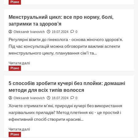
про
Різне
До
чого
Менструальний цикл: все про норму, болі,
сниться
затримки та здоров’я
вагітність?
Повний
Oleksandr Ivanovich
19.07.2024
0
сонник
Регулярні візити до гінеколога - основа жіночого здоров'я.
та
Під час консультацій можна обговорити важливі аспекти
тлумачення
менструального циклу, планування сім'ї та...
снів
про
Докладніше
Читати далі
вагітність
про
Різне
за
Менструальний
Фройдом,
цикл:
5 способів зробити кучері без плойки: домашні
Міллером,
все
Вангою.
методи для всіх типів волосся
про
норму,
Oleksandr Ivanovich
18.07.2024
0
болі,
Хочете отримати м'які, природні кучері без використання
затримки
нагрівальних приладів? Метод плетіння кіс - це простий і
та
ефективний спосіб створити красиві...
здоров’я
Докладніше
Читати далі
про
Різне