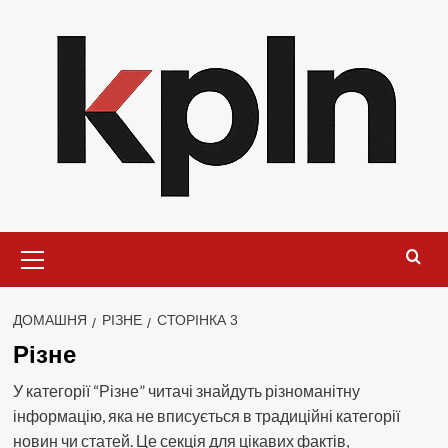
Перейти
до
вмісту
Основне
меню
ДОМАШНЯ
РІЗНЕ
СТОРІНКА 3
Різне
У категорії “Різне” читачі знайдуть різноманітну
інформацію, яка не вписується в традиційні категорії
новин чи статей. Це секція для цікавих фактів,