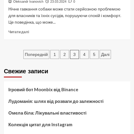
Oleksandr Ivanovich
23.03.2024
0
Нічне гавкання собаки може стати серйозною проблемою
для власників та їхніх сусідів, порушуючи спокій і комфорт.
Це поведінка, що може...
Докладніше
Читати далі
про
Нічне
гавкання
Пагінація
собак:
3
Попередній
1
2
4
5
Далі
причини
записів
та
Свежие записи
методи
боротьби
Ігровий бот Moonbix від Binance
Лудоманія: шлях від розваги до залежності
Омела біла: Лікувальні властивості
Колекція цитат для Instagram