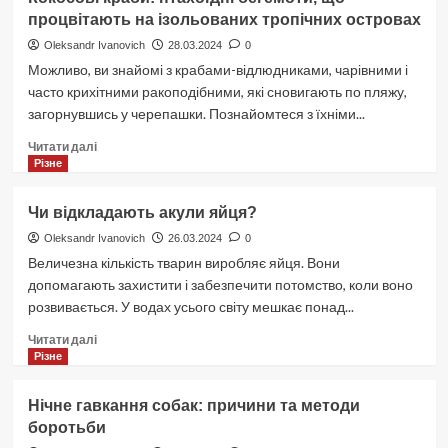
Еротичний
процвітають на ізольованих тропічних островах
Масаж
і
Oleksandr Ivanovich
28.03.2024
0
Як
Можливо, ви знайомі з крабами-відлюдниками, чарівними і
Він
часто крихітними ракоподібними, які сновигають по пляжу,
Працює?
загорнувшись у черепашки. Познайомтеся з їхніми...
Докладніше
Читати далі
про
Різне
Кокосові
краби:
Чи відкладають акули яйця?
птахоїдні
бегемоти,
Oleksandr Ivanovich
26.03.2024
0
що
Величезна кількість тварин виробляє яйця. Вони
процвітають
допомагають захистити і забезпечити потомство, коли воно
на
розвивається. У водах усього світу мешкає понад...
ізольованих
тропічних
Докладніше
Читати далі
островах
про
Різне
Чи
відкладають
Нічне гавкання собак: причини та методи
акули
боротьби
яйця?