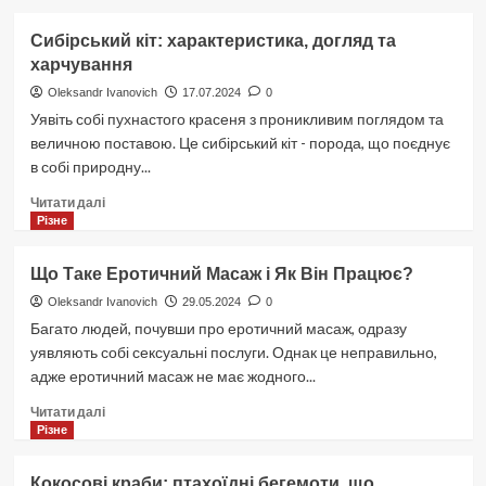
5
способів
Сибірський кіт: характеристика, догляд та
зробити
харчування
кучері
без
Oleksandr Ivanovich
17.07.2024
0
плойки:
Уявіть собі пухнастого красеня з проникливим поглядом та
домашні
величною поставою. Це сибірський кіт - порода, що поєднує
методи
в собі природну...
для
всіх
Докладніше
Читати далі
типів
про
Різне
волосся
Сибірський
кіт:
Що Таке Еротичний Масаж і Як Він Працює?
характеристика,
догляд
Oleksandr Ivanovich
29.05.2024
0
та
Багато людей, почувши про еротичний масаж, одразу
харчування
уявляють собі сексуальні послуги. Однак це неправильно,
адже еротичний масаж не має жодного...
Докладніше
Читати далі
про
Різне
Що
Таке
Кокосові краби: птахоїдні бегемоти, що