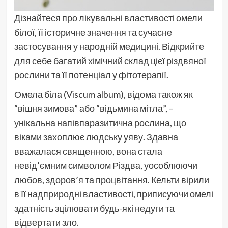
Дізнайтеся про лікувальні властивості омели
білої, її історичне значення та сучасне
застосування у народній медицині. Відкрийте
для себе багатий хімічний склад цієї різдвяної
рослини та її потенціал у фітотерапії.
Омела біла (Viscum album), відома також як
“вішня зимова” або “відьмина мітла”, –
унікальна напівпаразитична рослина, що
віками захоплює людську уяву. Здавна
вважалася священною, вона стала
невід’ємним символом Різдва, уособлюючи
любов, здоров’я та процвітання. Кельти вірили
в її надприродні властивості, приписуючи омелі
здатність зцілювати будь-які недуги та
відвертати зло.