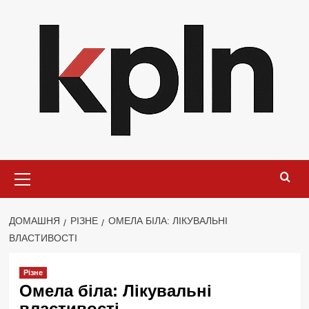
Перейти
до
вмісту
Основне
меню
ДОМАШНЯ
РІЗНЕ
ОМЕЛА БІЛА: ЛІКУВАЛЬНІ
ВЛАСТИВОСТІ
Різне
Омела біла: Лікувальні
властивості