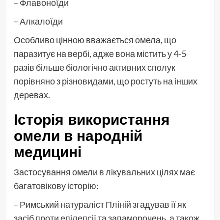
– Флавоноїди
– Алкалоїди
Особливо цінною вважається омела, що
паразитує на вербі, адже вона містить у 4-5
разів більше біологічно активних сполук
порівняно з різновидами, що ростуть на інших
деревах.
Історія використання
омели в народній
медицині
Застосування омели в лікувальних цілях має
багатовікову історію:
– Римський натураліст Пліній згадував її як
засіб проти епілепсії та запаморочень, а також