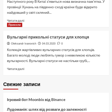
Наступного року В Китаї з’явиться нова визначна пам’ятка. У
провінції Хунань на південно-сході країни буде відкрито
найдовший у світі скляний...
Докладніше
Читати далі
про
Приколи
У
Китаї
Вульгарні прикольні статуси для хлопця
побудують
найдовший
Oleksandr Ivanovich
04.03.2020
0
скляний
Колекція жартівливих вульгарних статусів для хлопців.
міст
Багато молоді люди люблять гумор з невеликою кількістю
вульгарності. Вульгарні статуси не настільки грубі,...
Докладніше
Читати далі
про
Вульгарні
прикольні
Свежие записи
статуси
для
хлопця
Ігровий бот Moonbix від Binance
Лудоманія: шлях від розваги до залежності