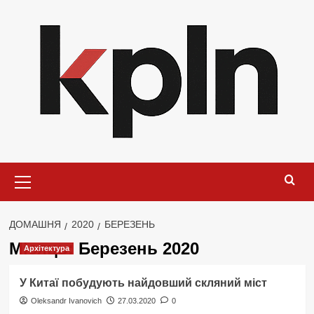
Перейти
до
вмісту
Основне
меню
ДОМАШНЯ
2020
БЕРЕЗЕНЬ
Місяць:
Березень 2020
Архітектура
У Китаї побудують найдовший скляний міст
Oleksandr Ivanovich
27.03.2020
0