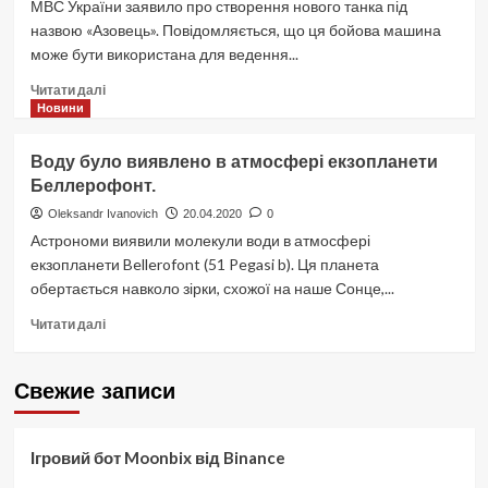
МВС України заявило про створення нового танка під
назвою «Азовець». Повідомляється, що ця бойова машина
може бути використана для ведення...
Докладніше
Читати далі
про
Новини
Україна
створила
Воду було виявлено в атмосфері екзопланети
танк
Беллерофонт.
«Азовець»
Oleksandr Ivanovich
20.04.2020
0
Астрономи виявили молекули води в атмосфері
екзопланети Bellerofont (51 Pegasi b). Ця планета
обертається навколо зірки, схожої на наше Сонце,...
Докладніше
Читати далі
про
Воду
було
Свежие записи
виявлено
в
атмосфері
Ігровий бот Moonbix від Binance
екзопланети
Беллерофонт.