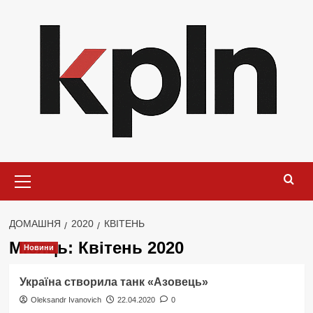
Перейти
до
вмісту
Основне
меню
ДОМАШНЯ
2020
КВІТЕНЬ
Місяць:
Квітень 2020
Новини
Україна створила танк «Азовець»
Oleksandr Ivanovich
22.04.2020
0