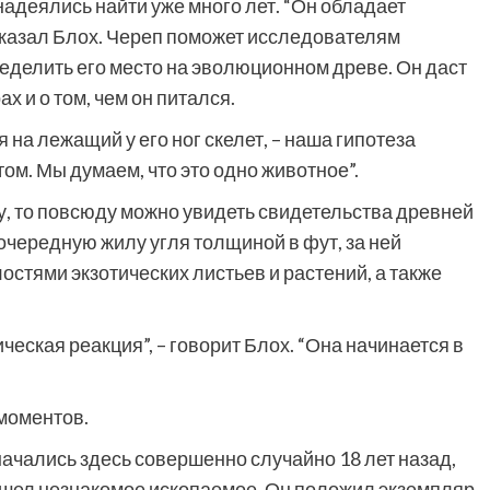
 надеялись найти уже много лет. “Он обладает
сказал Блох. Череп поможет исследователям
ределить его место на эволюционном древе. Он даст
 и о том, чем он питался.
 на лежащий у его ног скелет, – наша гипотеза
етом. Мы думаем, что это одно животное”.
, то повсюду можно увидеть свидетельства древней
очередную жилу угля толщиной в фут, за ней
остями экзотических листьев и растений, а также
ическая реакция”, – говорит Блох. “Она начинается в
моментов.
ачались здесь совершенно случайно 18 лет назад,
нашел незнакомое ископаемое. Он положил экземпляр