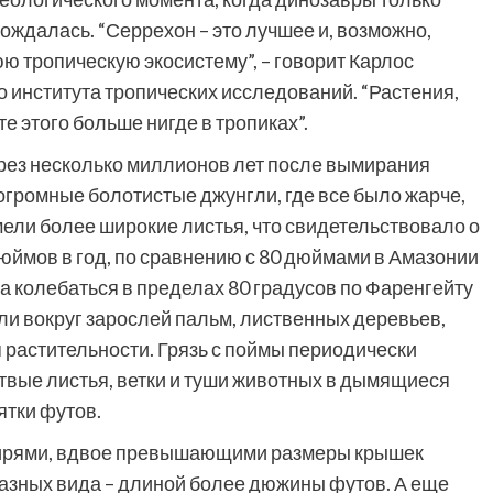
рождалась. “Серрехон – это лучшее и, возможно,
ю тропическую экосистему”, – говорит Карлос
 института тропических исследований. “Растения,
ете этого больше нигде в тропиках”.
ерез несколько миллионов лет после вымирания
громные болотистые джунгли, где все было жарче,
мели более широкие листья, что свидетельствовало о
юймов в год, по сравнению с 80 дюймами в Амазонии
а колебаться в пределах 80 градусов по Фаренгейту
ли вокруг зарослей пальм, лиственных деревьев,
растительности. Грязь с поймы периодически
твые листья, ветки и туши животных в дымящиеся
ятки футов.
нцирями, вдвое превышающими размеры крышек
 разных вида – длиной более дюжины футов. А еще