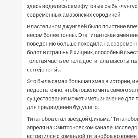
здесь водились семифутовые рыбы-лунгусы
современных амазонских сородичей.
Властелином джунглей было поистине впеч
весом более тонны. Эта гигантская змея в
поведению больше походила на современну
болот и страшный хищник, способный съест
толстая часть ее тела достигала высоты та
cerrejonensis.
Это была самая большая змея в истории, и
недостаточно, чтобы ошеломить самого заго
существования может иметь значение для п
для предвидения будущего.
Титанобоа стал звездой фильма “Титанобоа
апреля на Смитсоновском канале. Исследов
встретился с командой титанобоа во время 