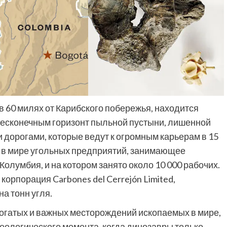
в 60 милях от Карибского побережья, находится
 бесконечным горизонт пыльной пустыни, лишенной
 дорогами, которые ведут к огромным карьерам в 15
х в мире угольных предприятий, занимающее
лумбия, и на котором занято около 10 000 рабочих.
орпорация Carbones del Cerrejón Limited,
а тонн угля.
богатых и важных месторождений ископаемых в мире,
еологического момента, когда динозавры только