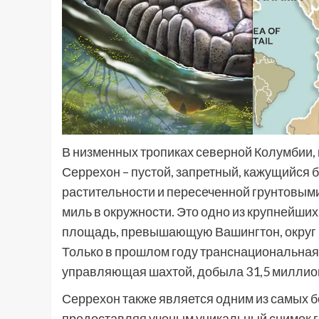
В низменных тропиках северной Колумбии, 
Серрехон – пустой, запретный, кажущийся
растительности и пересеченной грунтовыми
миль в окружности. Это одно из крупнейши
площадь, превышающую Вашингтон, округ Ко
Только в прошлом году транснациональная к
управляющая шахтой, добыла 31,5 миллион
Серрехон также является одним из самых 
предоставляя ученым уникальный снимок г