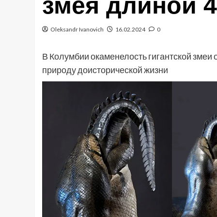
змея длиной 
Oleksandr Ivanovich
16.02.2024
0
В Колумбии окаменелость гигантской змеи
природу доисторической жизни