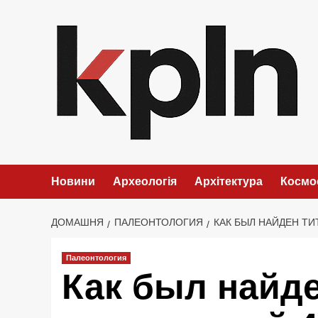
Перейти
до
вмісту
Новини
Археологія
Архітектура
Космо
ДОМАШНЯ
ПАЛЕОНТОЛОГИЯ
КАК БЫЛ НАЙДЕН ТИ
Палеонтология
Как был найде