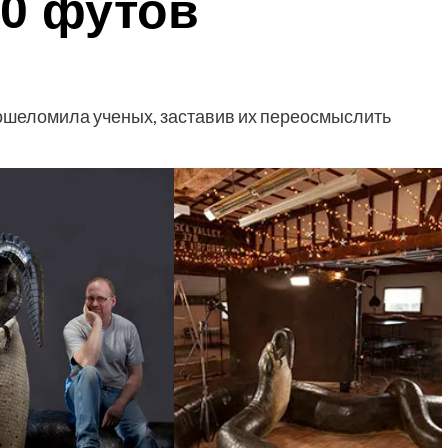
40 футов
 ошеломила ученых, заставив их переосмыслить