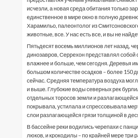
исчезли, а новая среда обитания только за
единственное в мире окно в полную древню
Харамильо, палеонтолог из Смитсоновского
животные, все. У нас есть все, и вы не найд
Пятьдесят восемь миллионов лет назад, ч
динозавров, Серрехон представлял собой о
влажнее и больше, чем сегодня. Деревья и
большом количестве осадков – более 150 д
сейчас. Средняя температура воздуха могл
и выше. Глубокие воды северных рек бурли
отдельных торосов земли и разлагающейся 
покрывала, устилала и спрессовывала мер
слои разлагающейся грязи толщиной в дес
В бассейне реки водились черепахи с па
люков, и крокодилы – по крайней мере три