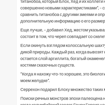
титанобоа, который Блох, Хед и их коллеги
совершенно новыми характеристиками”, – 
сравнить титанобоа с другими змеями и оп
дополнительную информацию о его размерах
Еще лучше, – добавил Хед, жестом указывая
состоит в том, что череп совпадает со скел
Если окинуть взглядом колоссальную шахту
дикой природы. Каждый раз, когда вывозят 
остается слой аргиллита, богатый окаменел
костями сказочных существ.
“Когда я нахожу что-то хорошее, это биолог
моем желудке”.
Серрехон подарил Блоху множество таких 
Поиски речных монстров эпохи палеоцена н
когда колумбийский геолог Генри Гарсия 