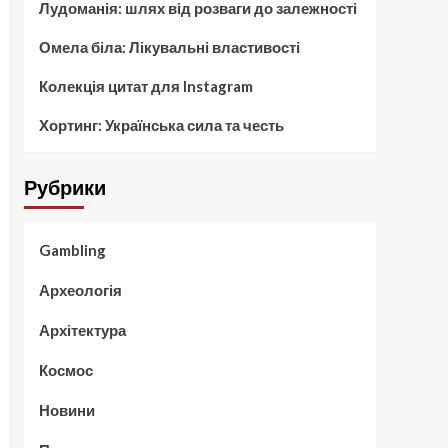
Лудоманія: шлях від розваги до залежності
Омела біла: Лікувальні властивості
Колекція цитат для Instagram
Хортинг: Українська сила та честь
Рубрики
Gambling
Археологія
Архітектура
Космос
Новини