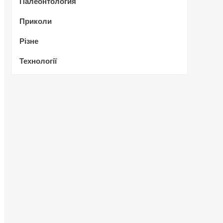
Палеонтология
Приколи
Різне
Технології