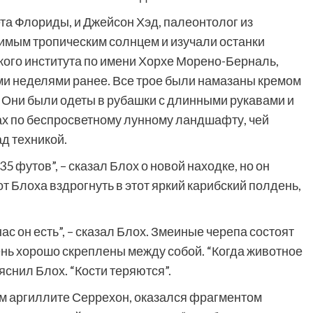
та Флориды, и Джейсон Хэд, палеонтолог из
имым тропическим солнцем и изучали останки
кого института по имени Хорхе Морено-Берналь,
и неделями ранее. Все трое были намазаны кремом
. Они были одеты в рубашки с длинными рукавами и
ах по беспросветному лунному ландшафту, чей
д техникой.
5 футов”, – сказал Блох о новой находке, но он
от Блоха вздрогнуть в этот яркий карибский полдень,
нас он есть”, – сказал Блох. Змеиные черепа состоят
чень хорошо скреплены между собой. “Когда животное
ъяснил Блох. “Кости теряются”.
м аргиллите Серрехон, оказался фрагментом