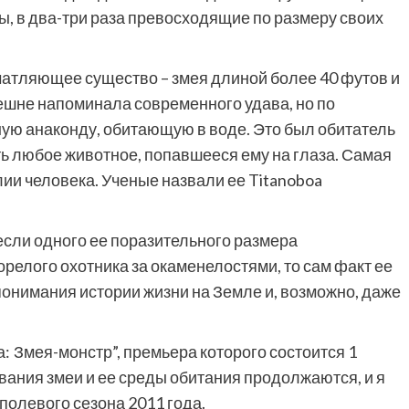
, в два-три раза превосходящие по размеру своих
атляющее существо – змея длиной более 40 футов и
нешне напоминала современного удава, но по
ю анаконду, обитающую в воде. Это был обитатель
ь любое животное, попавшееся ему на глаза. Самая
лии человека. Ученые назвали ее Titanoboa
 если одного ее поразительного размера
релого охотника за окаменелостями, то сам факт ее
онимания истории жизни на Земле и, возможно, даже
: Змея-монстр”, премьера которого состоится 1
ания змеи и ее среды обитания продолжаются, и я
полевого сезона 2011 года.