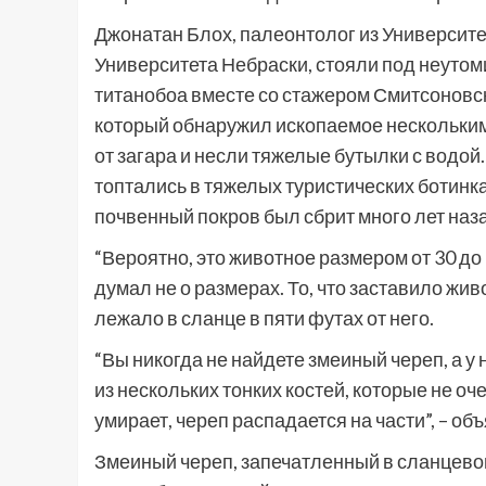
Джонатан Блох, палеонтолог из Университе
Университета Небраски, стояли под неутом
титанобоа вместе со стажером Смитсоновс
который обнаружил ископаемое нескольким
от загара и несли тяжелые бутылки с водой
топтались в тяжелых туристических ботинк
почвенный покров был сбрит много лет наза
“Вероятно, это животное размером от 30 до 3
думал не о размерах. То, что заставило жив
лежало в сланце в пяти футах от него.
“Вы никогда не найдете змеиный череп, а у 
из нескольких тонких костей, которые не о
умирает, череп распадается на части”, – об
Змеиный череп, запечатленный в сланцево