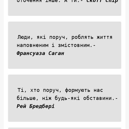
оточення інше. А ти.-
Скотт Спір
Люди, які поруч, роблять життя
наповненим і змістовним.-
Франсуаза Саган
Ті, хто поруч, формують нас
більше, ніж будь-які обставини.-
Рей Бредбері