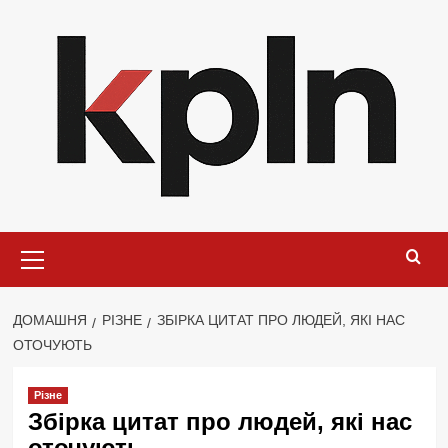
Перейти
до
вмісту
Основне
меню
ДОМАШНЯ
РІЗНЕ
ЗБІРКА ЦИТАТ ПРО ЛЮДЕЙ, ЯКІ НАС
ОТОЧУЮТЬ
Різне
Збірка цитат про людей, які нас
оточують