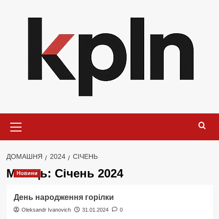
Перейти
до
вмісту
Основне
меню
ДОМАШНЯ
2024
СІЧЕНЬ
Місяць:
Січень 2024
Новини
День народження горілки
Oleksandr Ivanovich
31.01.2024
0