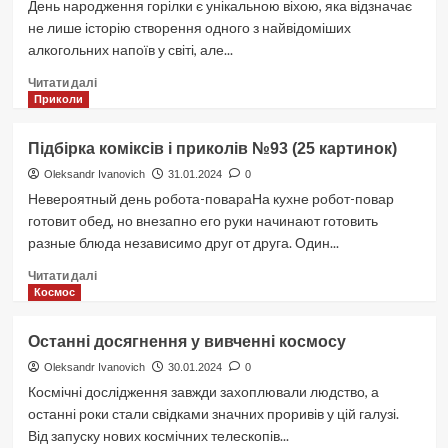
День народження горілки є унікальною віхою, яка відзначає
не лише історію створення одного з найвідоміших
алкогольних напоїв у світі, але...
Докладніше
Читати далі
про
Приколи
День
народження
Підбірка коміксів і приколів №93 (25 картинок)
горілки
Oleksandr Ivanovich
31.01.2024
0
Невероятный день робота-повараНа кухне робот-повар
готовит обед, но внезапно его руки начинают готовить
разные блюда независимо друг от друга. Один...
Докладніше
Читати далі
про
Космос
Підбірка
коміксів
Останні досягнення у вивченні космосу
і
приколів
Oleksandr Ivanovich
30.01.2024
0
№93
Космічні дослідження завжди захоплювали людство, а
(25
останні роки стали свідками значних проривів у цій галузі.
картинок)
Від запуску нових космічних телескопів...