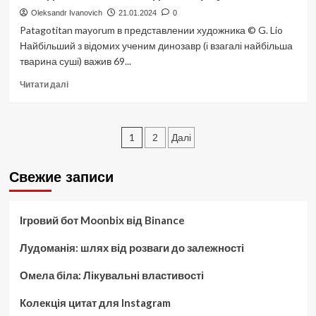
реальності)
Oleksandr Ivanovich
21.01.2024
0
та
Patagotitan mayorum в представлении художника © G. Lio
AR
Найбільший з відомих ученим динозавр (і взагалі найбільша
(доповненої
тварина суші) важив 69...
реальності):
як
Докладніше
Читати далі
вони
про
змінять
Знайдено
наш
найбільшого
Пагінація
світ
динозавра
1
2
Далі
у
записів
світі
Свежие записи
Ігровий бот Moonbix від Binance
Лудоманія: шлях від розваги до залежності
Омела біла: Лікувальні властивості
Колекція цитат для Instagram