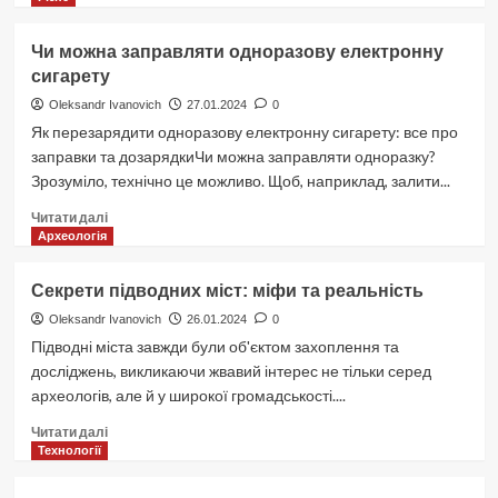
переключились
Технології,
на
що
Чи можна заправляти одноразову електронну
цю
змінюють
сигарету
платформу.
повсякденне
життя
Oleksandr Ivanovich
27.01.2024
0
Як перезарядити одноразову електронну сигарету: все про
заправки та дозарядкиЧи можна заправляти одноразку?
Зрозуміло, технічно це можливо. Щоб, наприклад, залити...
Докладніше
Читати далі
про
Археологія
Чи
можна
Секрети підводних міст: міфи та реальність
заправляти
одноразову
Oleksandr Ivanovich
26.01.2024
0
електронну
Підводні міста завжди були об'єктом захоплення та
сигарету
досліджень, викликаючи жвавий інтерес не тільки серед
археологів, але й у широкої громадськості....
Докладніше
Читати далі
про
Технології
Секрети
підводних