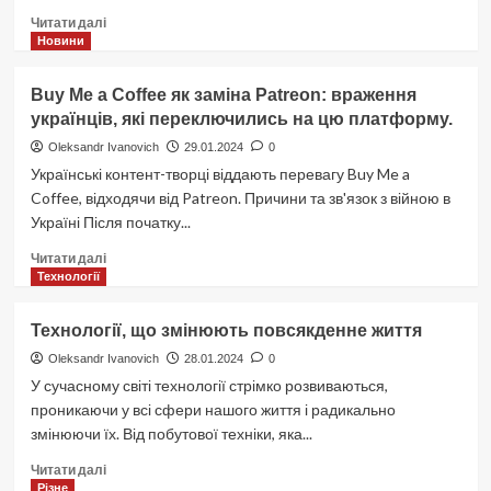
Докладніше
Читати далі
про
Новини
Останні
досягнення
Buy Me a Coffee як заміна Patreon: враження
у
українців, які переключились на цю платформу.
вивченні
космосу
Oleksandr Ivanovich
29.01.2024
0
Українські контент-творці віддають перевагу Buy Me a
Coffee, відходячи від Patreon. Причини та зв'язок з війною в
Україні Після початку...
Докладніше
Читати далі
про
Технології
Buy
Me
Технології, що змінюють повсякденне життя
a
Coffee
Oleksandr Ivanovich
28.01.2024
0
як
У сучасному світі технології стрімко розвиваються,
заміна
проникаючи у всі сфери нашого життя і радикально
Patreon:
змінюючи їх. Від побутової техніки, яка...
враження
українців,
Докладніше
Читати далі
які
про
Різне