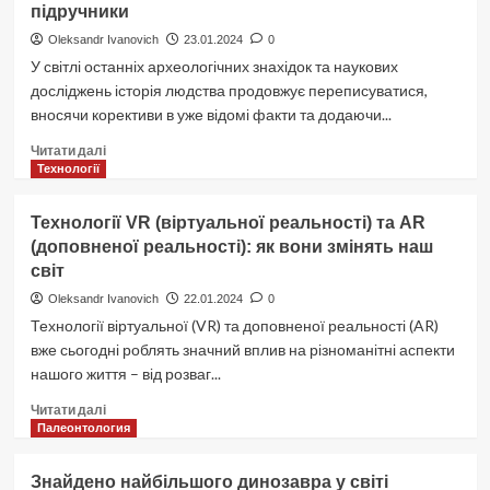
підручники
медицині:
майбутнє
Oleksandr Ivanovich
23.01.2024
0
вже
У світлі останніх археологічних знахідок та наукових
тут
досліджень історія людства продовжує переписуватися,
вносячи корективи в уже відомі факти та додаючи...
Докладніше
Читати далі
про
Технології
Історія
людства:
Технології VR (віртуальної реальності) та AR
нові
(доповненої реальності): як вони змінять наш
відкриття,
світ
що
змінюють
Oleksandr Ivanovich
22.01.2024
0
підручники
Технології віртуальної (VR) та доповненої реальності (AR)
вже сьогодні роблять значний вплив на різноманітні аспекти
нашого життя – від розваг...
Докладніше
Читати далі
про
Палеонтология
Технології
VR
Знайдено найбільшого динозавра у світі
(віртуальної