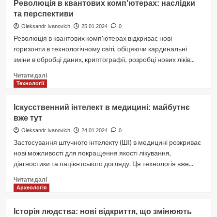
Революція в квантових комп’ютерах: наслідки
міст:
та перспективи
міфи
та
Oleksandr Ivanovich
25.01.2024
0
реальність
Революція в квантових комп'ютерах відкриває нові
горизонти в технологічному світі, обіцяючи кардинальні
зміни в обробці даних, криптографії, розробці нових ліків...
Докладніше
Читати далі
про
Технології
Революція
в
Іскусственний інтелект в медицині: майбутнє
квантових
вже тут
комп’ютерах:
наслідки
Oleksandr Ivanovich
24.01.2024
0
та
Застосування штучного інтелекту (ШІ) в медицині розкриває
перспективи
нові можливості для покращення якості лікування,
діагностики та пацієнтського догляду. Ця технологія вже...
Докладніше
Читати далі
про
Археологія
Іскусственний
інтелект
Історія людства: нові відкриття, що змінюють
в