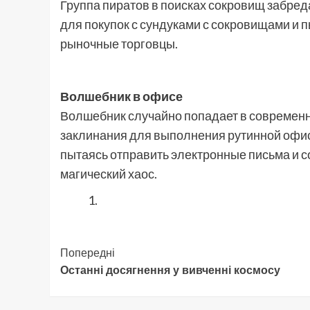
Группа пиратов в поисках сокровищ забред
для покупок с сундуками с сокровищами и п
рыночные торговцы.
Волшебник в офисе
Волшебник случайно попадает в современн
заклинания для выполнения рутинной офис
пытаясь отправить электронные письма и с
магический хаос.
Навігація
Попередні
Останні досягнення у вивченні космосу
запису