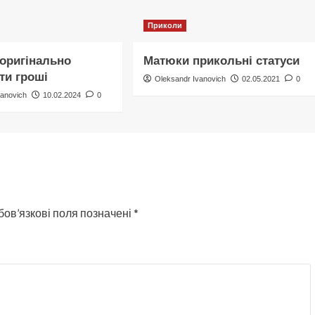
Приколи
 оригінально
Матюки прикольні статуси
ти гроші
Oleksandr Ivanovich
02.05.2021
0
vanovich
10.02.2024
0
бов’язкові поля позначені
*