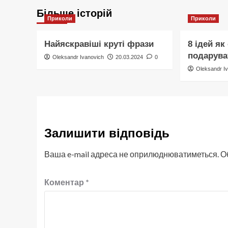
Більше історій
Приколи
Приколи
Найяскравіші круті фрази
8 ідей як
подарува
Oleksandr Ivanovich
20.03.2024
0
Oleksandr I
Залишити відповідь
Ваша e-mail адреса не оприлюднюватиметься.
О
Коментар
*