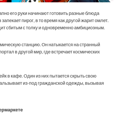
запно его руки начинают готовить разные блюда
 запекает пирог, в то время как другой жарит омлет.
дит сбитым с толку и одновременно амбициозным.
смическую станцию. Он натыкается на странный
портал в другой мир, где встречает космических
йк в кафе. Один из них пытается скрыть свою
кальзывает из-под гражданской одежды, вызывая
пермаркете