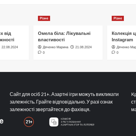
Різне
Різне
х від
Омела біла: Лікувальні
Колекція ц
жності
властивості
Instagram
22.08.2024
Дяченко Марина
21.08.2024
Дяченко Ма
0
0
Сайт для осіб 21+. Азартні ігри можуть викликати
Kp
залежність. Грайте відповідально. У разі ознак
ст
залежності звертайтеся до фахівця.
ма