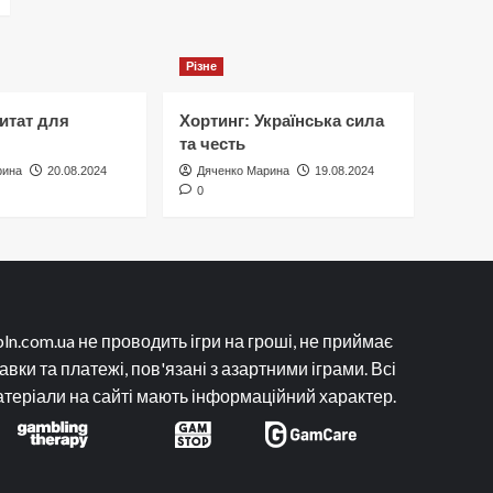
Різне
итат для
Хортинг: Українська сила
та честь
рина
20.08.2024
Дяченко Марина
19.08.2024
0
ln.com.ua не проводить ігри на гроші, не приймає
авки та платежі, пов'язані з азартними іграми. Всі
теріали на сайті мають інформаційний характер.