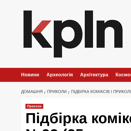
Перейти
до
вмісту
Новини
Археологія
Архітектура
Космо
ДОМАШНЯ
ПРИКОЛИ
ПІДБІРКА КОМІКСІВ І ПРИКОЛ
Приколи
Підбірка комік