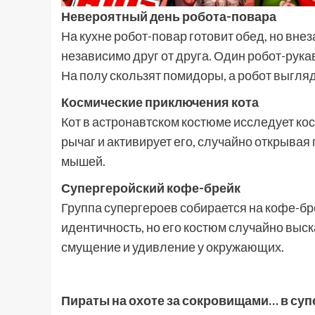
Невероятный день робота-повара
На кухне робот-повар готовит обед, но вне
независимо друг от друга. Один робот-рукав
На полу скользят помидоры, а робот выгля
Космические приключения кота
Кот в астронавтском костюме исследует ко
рычаг и активирует его, случайно открывая 
мышей.
Супергеройский кофе-брейк
Группа супергероев собирается на кофе-бре
идентичность, но его костюм случайно выс
смущение и удивление у окружающих.
Пираты на охоте за сокровищами… в су