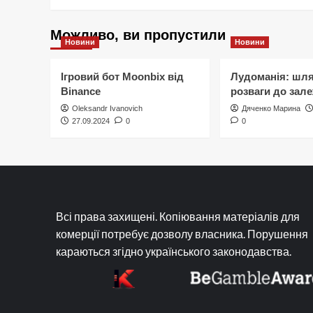
Можливо, ви пропустили
Новини
Новини
Ігровий бот Moonbix від
Лудоманія: шля
Binance
розваги до зале
Oleksandr Ivanovich
Дяченко Марина
27.09.2024
0
0
Всі права захищені. Копіювання матеріалів для
комерції потребує дозволу власника. Порушення
караються згідно українського законодавства.